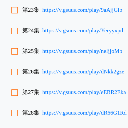
第23集
https://v.gsuus.com/play/9aAjjGlb
第24集
https://v.gsuus.com/play/Yeryyxpd
第25集
https://v.gsuus.com/play/neljjoMb
第26集
https://v.gsuus.com/play/dNkk2gze
第27集
https://v.gsuus.com/play/eERR2Eka
第28集
https://v.gsuus.com/play/dR66G1Rd