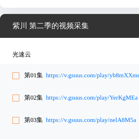
紫川 第二季的视频采集
光速云
第01集
https://v.gsuus.com/play/yb8mXXm
第02集
https://v.gsuus.com/play/YerKgMEa
第03集
https://v.gsuus.com/play/nelA8M5a