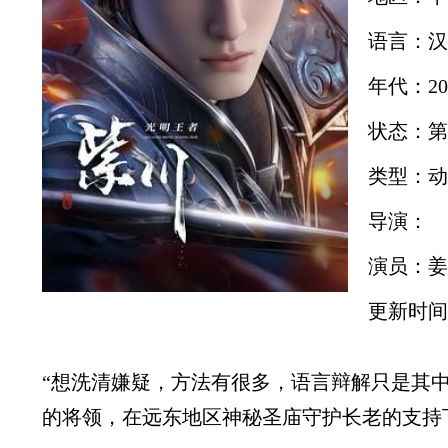
语言：汉
年代：20
状态：第
类型：动
导演：
演员：姜
更新时间：2
“想洗清嫌疑，方法有很多，语言辩解只是其
的将领，在远东地区神秘圣庙守护长老的支持