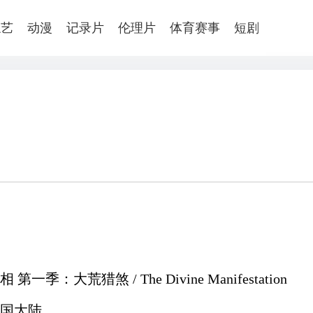
综艺
动漫
记录片
伦理片
体育赛事
短剧
第一季：大荒猎煞 / The Divine Manifestation
国大陆