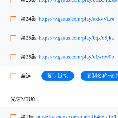
第24集
https://v.gsuus.com/play/axkvVLre
第25集
https://v.gsuus.com/play/bqxY5jka
第26集
https://v.gsuus.com/play/e1wrov0b
全选
复制链接
复制名称$链
光速M3U8
第1集
https://v.gsuus.com/play/Rb4ppK1b/