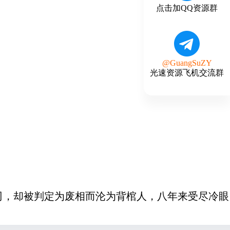
点击加QQ资源群
@GuangSuZY
光速资源飞机交流群
司，却被判定为废相而沦为背棺人，八年来受尽冷眼