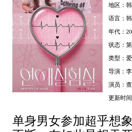
地区：韩
语言：韩
年代：20
状态：第
类型：爱
导演：李
演员：查
更新时间：2
单身男女参加超乎想