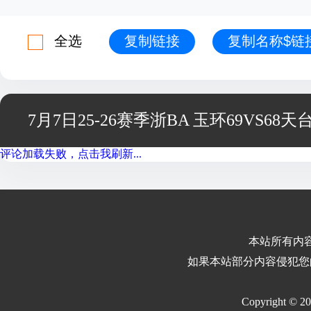
全选
复制链接
复制名称$链
7月7日25-26赛季浙BA 玉环69VS68
评论加载失败，点击我刷新...
本站所有内
如果本站部分内容侵犯您
Copyright © 