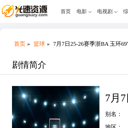
首页
电影
电视剧
首页
»
篮球
»
7月7日25-26赛季浙BA 玉环69
剧情简介
7月7
别名：
地区：