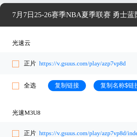
7月7日25-26赛季NBA夏季联赛 勇
光速云
正片
https://v.gsuus.com/play/azp7vp8d
全选
复制链接
复制名称$链
光速M3U8
正片
https://v.gsuus.com/play/azp7vp8d/in