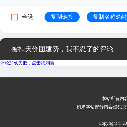
全选
复制链接
复制名称$链
被扣天价团建费，我不忍了的评论
评论加载失败，点击我刷新...
本站所有内
如果本站部分内容侵犯您
Copyright © 