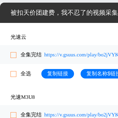
被扣天价团建费，我不忍了的视频采集
光速云
全集完结
https://v.gsuus.com/play/bo2jVY
全选
复制链接
复制名称$链
光速M3U8
全集完结
https://v.gsuus.com/play/bo2jVY