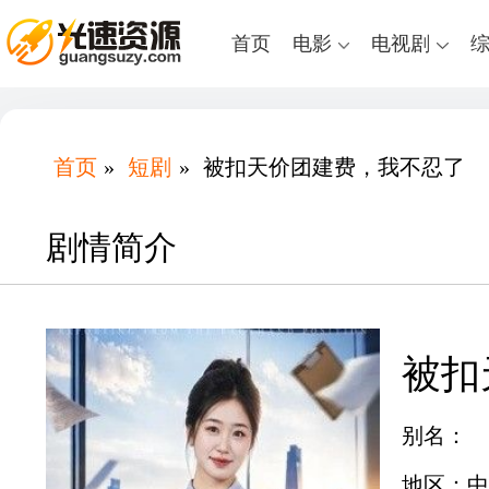
首页
电影
电视剧
首页
»
短剧
»
被扣天价团建费，我不忍了
剧情简介
被扣
别名：
地区：中