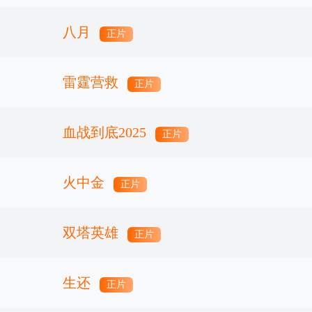
八月
正片
雷霆营救
正片
血战到底2025
正片
火中金
正片
双塔英雄
正片
生还
正片