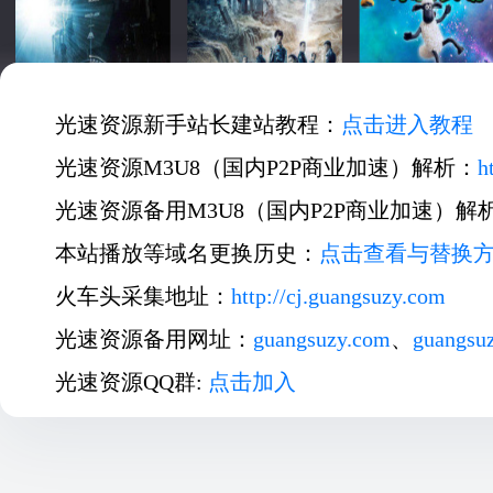
光速资源新手站长建站教程：
点击进入教程
光速资源M3U8（国内P2P商业加速）解析：
h
光速资源备用M3U8（国内P2P商业加速）解
本站播放等域名更换历史：
点击查看与替换
火车头采集地址：
http://cj.guangsuzy.com
光速资源备用网址：
guangsuzy.com
、
guangsu
光速资源QQ群:
点击加入