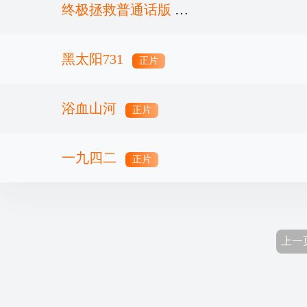
终极拯救普通话版
黑太阳731
正片
正片
浴血山河
正片
一九四二
正片
上一