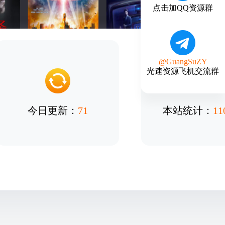
点击加QQ资源群
@GuangSuZY
光速资源飞机交流群
今日更新：
71
本站统计：
11