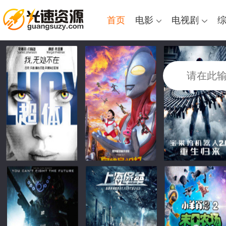
首页
电影
电视剧