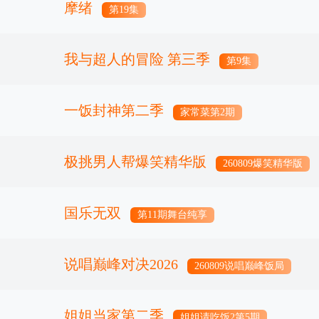
摩绪
第19集
我与超人的冒险 第三季
第9集
一饭封神第二季
家常菜第2期
极挑男人帮爆笑精华版
260809爆笑精华版
国乐无双
第11期舞台纯享
说唱巅峰对决2026
260809说唱巅峰饭局
姐姐当家第二季
姐姐请吃饭2第5期