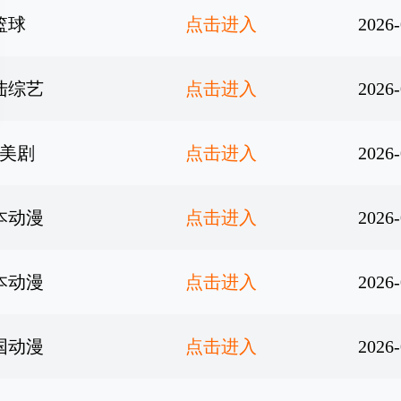
篮球
点击进入
2026-
陆综艺
点击进入
2026-
美剧
点击进入
2026-
本动漫
点击进入
2026-
本动漫
点击进入
2026-
国动漫
点击进入
2026-