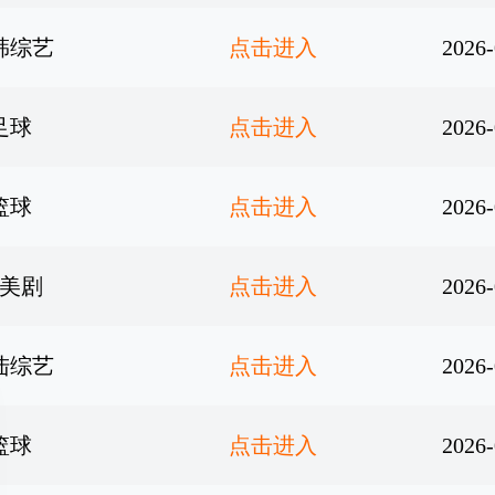
韩综艺
点击进入
2026-
足球
点击进入
2026-
篮球
点击进入
2026-
美剧
点击进入
2026-
陆综艺
点击进入
2026-
篮球
点击进入
2026-