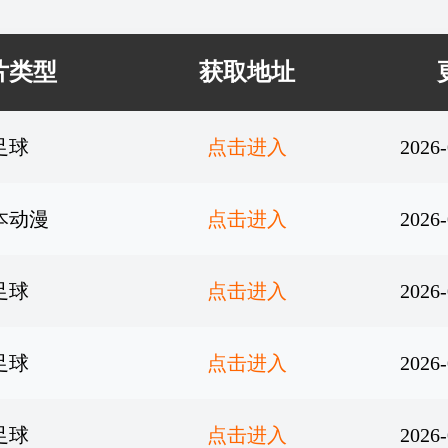
片类型
获取地址
足球
点击进入
2026-
本动漫
点击进入
2026-
足球
点击进入
2026-
足球
点击进入
2026-
足球
点击进入
2026-