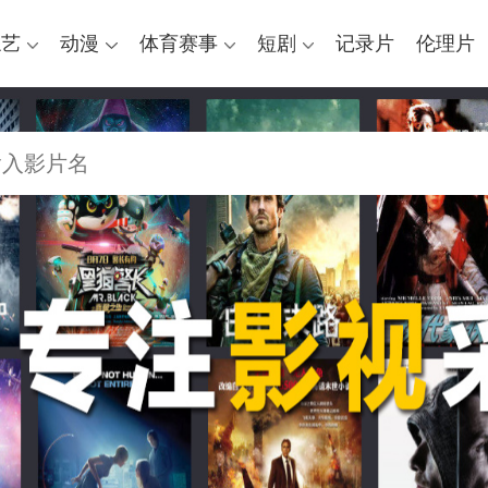
综艺
动漫
体育赛事
短剧
记录片
伦理片