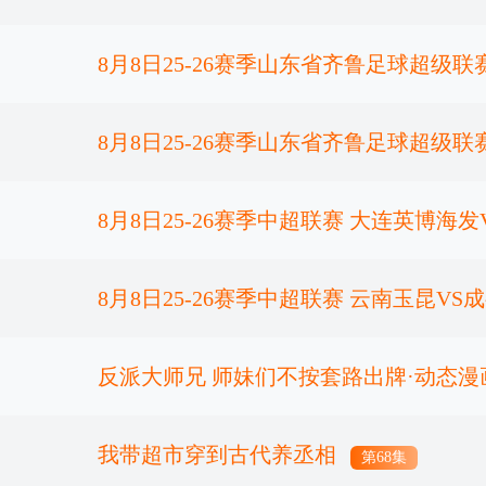
春VS滨州创新队
8月8日25-26赛季山东省齐鲁足球超级联
正片
济南队
8月8日25-26赛季山东省齐鲁足球超级联
正片
城建队VS临沂队
8月8日25-26赛季中超联赛 大连英博海
正片
楠波湾
8月8日25-26赛季中超联赛 云南玉昆VS
正片
反派大师兄 师妹们不按套路出牌·动态
正片
我带超市穿到古代养丞相
第68集