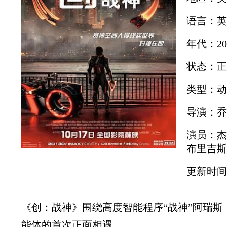
语言：英
年代：20
状态：正
类型：动
导演：乔
演员：杰
布里吉斯
更新时间：2
《创：战神》围绕高度智能程序“战神”阿瑞斯
能体的首次正面相遇。