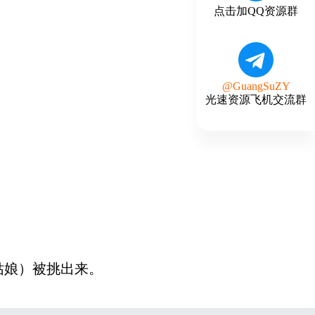
点击加QQ资源群
@GuangSuZY
光速资源飞机交流群
姑娘）被挑出来。