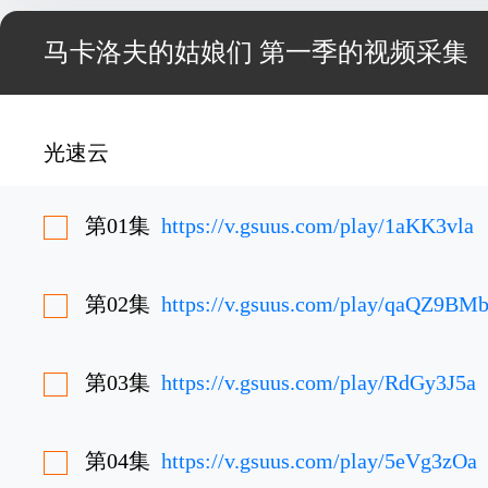
马卡洛夫的姑娘们 第一季的视频采集
光速云
第01集
https://v.gsuus.com/play/1aKK3vla
第02集
https://v.gsuus.com/play/qaQZ9BM
第03集
https://v.gsuus.com/play/RdGy3J5a
第04集
https://v.gsuus.com/play/5eVg3zOa