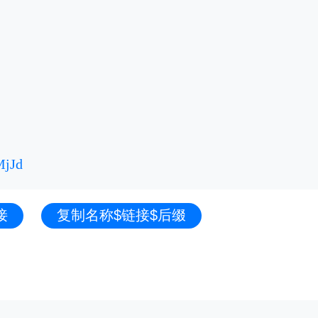
MjJd
接
复制名称$链接$后缀