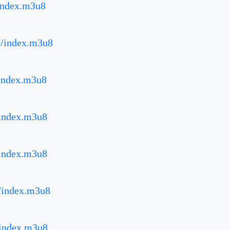
/index.m3u8
b/index.m3u8
/index.m3u8
/index.m3u8
/index.m3u8
/index.m3u8
/index.m3u8