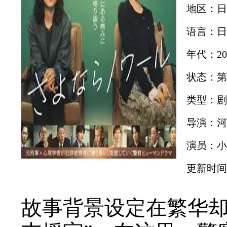
地区：日
语言：日
年代：20
状态：第
类型：剧
导演：河
演员：小
更新时间：2
故事背景设定在繁华却