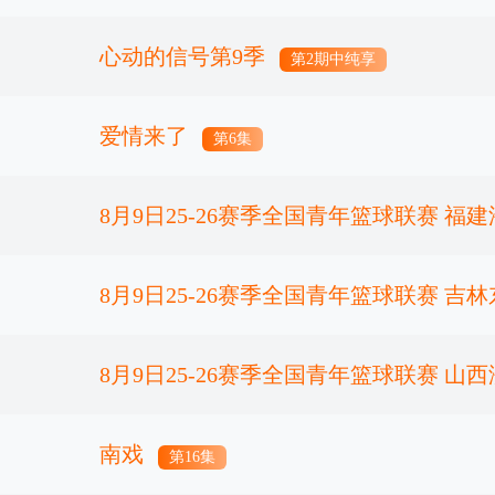
心动的信号第9季
正片
第2期中纯享
爱情来了
第6集
8月9日25-26赛季全国青年篮球联赛 福建浔
龙狮青年
8月9日25-26赛季全国青年篮球联赛 吉林
正片
88深圳新世纪
8月9日25-26赛季全国青年篮球联赛 山西汾
正片
北京首钢
南戏
第16集
正片