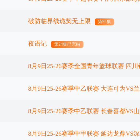
西海岸
破防临界线诡契无上限
正片
第52集
夜语记
第24集已完结
8月9日25-26赛季全国青年篮球联赛 四川锦
天津荣钢
8月9日25-26赛季中乙联赛 大连可为V
正片
8月9日25-26赛季中乙联赛 长春喜都V
正片
8月9日25-26赛季中甲联赛 延边龙鼎V
正片