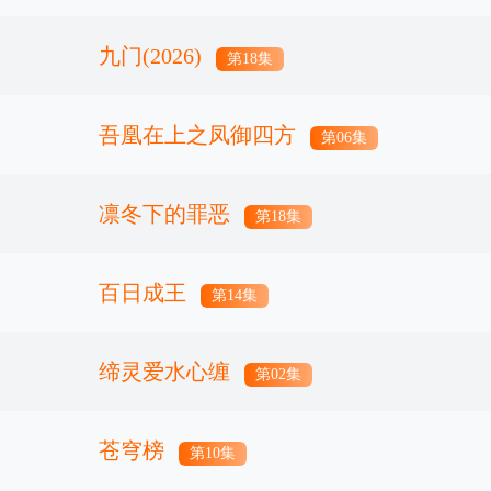
九门(2026)
第18集
吾凰在上之凤御四方
第06集
凛冬下的罪恶
第18集
百日成王
第14集
缔灵爱水心缠
第02集
苍穹榜
第10集