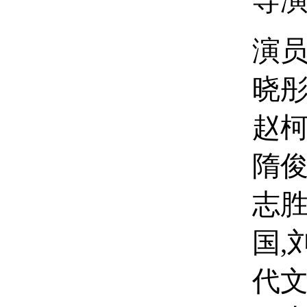
导
演员
晓彤
赵柯
隋俊
志胜
国,
代文