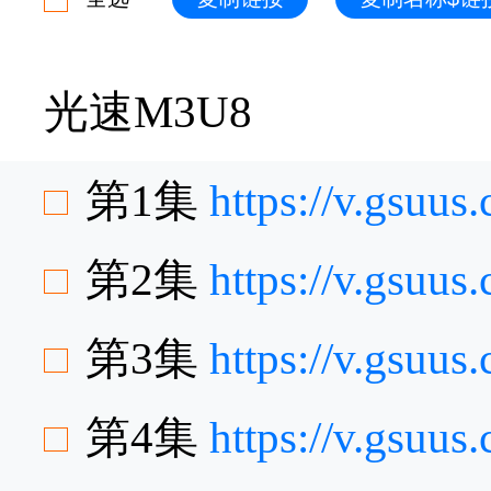
光速M3U8
第1集
https://v.gsu
第2集
https://v.gsu
第3集
https://v.gsuu
第4集
https://v.gsuu