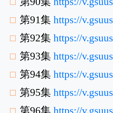
第90集
https://v.gsu
第91集
https://v.gsu
第92集
https://v.gsu
第93集
https://v.gsu
第94集
https://v.gsu
第95集
https://v.gsu
第96集
https://v.gsu