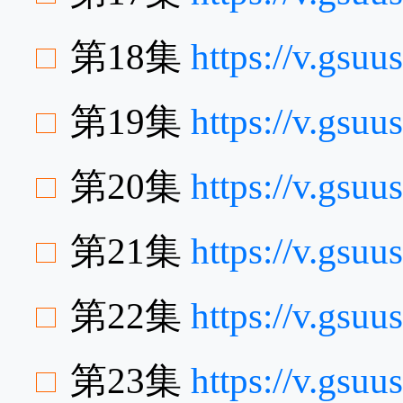
第18集
https://v.gs
第19集
https://v.gsu
第20集
https://v.gsu
第21集
https://v.gs
第22集
https://v.gs
第23集
https://v.gsu