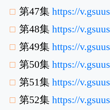
第47集
https://v.gsu
第48集
https://v.gsu
第49集
https://v.gs
第50集
https://v.gsu
第51集
https://v.gsu
第52集
https://v.gs