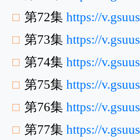
第72集
https://v.gsu
第73集
https://v.gsu
第74集
https://v.gsu
第75集
https://v.gs
第76集
https://v.gsu
第77集
https://v.gsu