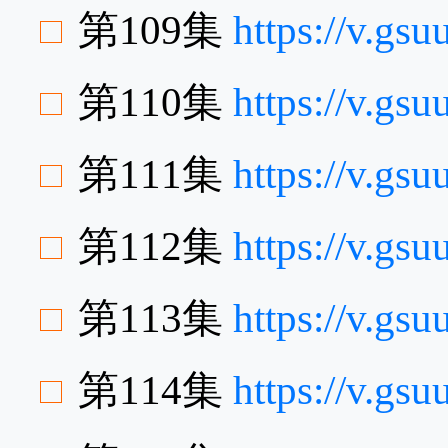
第109集
https://v.gs
第110集
https://v.g
第111集
https://v.gs
第112集
https://v.g
第113集
https://v.g
第114集
https://v.g