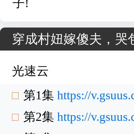
子!
穿成村妞嫁傻夫，哭
光速云
第1集
https://v.gsu
第2集
https://v.gsuu