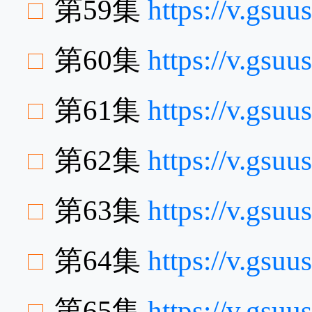
第59集
https://v.gsu
第60集
https://v.gsu
第61集
https://v.gsu
第62集
https://v.gsu
第63集
https://v.gsu
第64集
https://v.gs
第65集
https://v.gsu