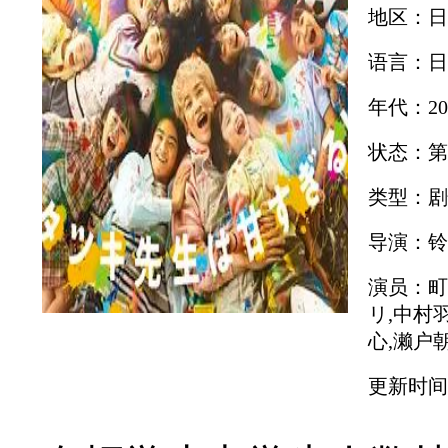
地区：日
语言：日
年代：20
状态：第
类型：剧
导演：铃
演员：町田
リ,中村羽
心,濑户
更新时间：2