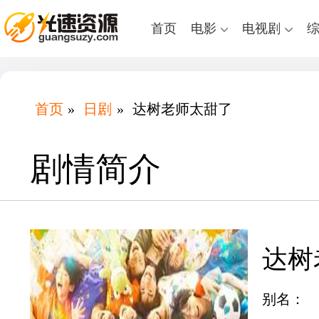
首页
电影
电视剧
首页
»
日剧
»
达树老师太甜了
剧情简介
达树
别名：