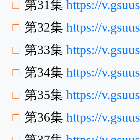
第31集
https://v.gsu
第32集
https://v.gsu
第33集
https://v.gsu
第34集
https://v.gsu
第35集
https://v.gsu
第36集
https://v.gs
第37集
https://v.gsu