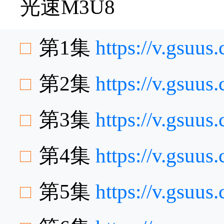
光速M3U8
第1集
https://v.gsuu
第2集
https://v.gsu
第3集
https://v.gsuu
第4集
https://v.gsuu
第5集
https://v.gsuu