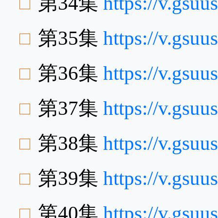
第34集
https://v.gsu
第35集
https://v.gsu
第36集
https://v.gsu
第37集
https://v.gsu
第38集
https://v.gsu
第39集
https://v.gs
第40集
https://v.gsu