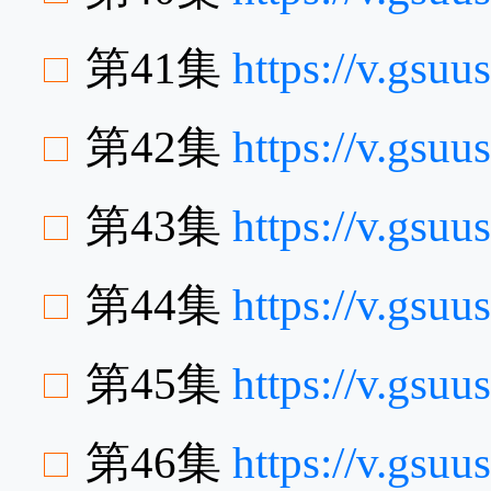
第41集
https://v.gs
第42集
https://v.gsu
第43集
https://v.gsu
第44集
https://v.gsu
第45集
https://v.gsu
第46集
https://v.gsu