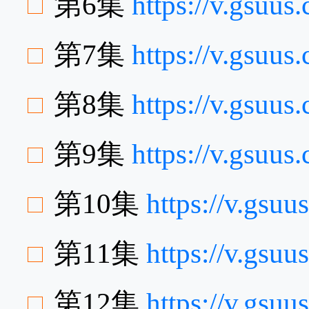
第6集
https://v.gsuu
第7集
https://v.gsu
第8集
https://v.gsuu
第9集
https://v.gsuu
第10集
https://v.gs
第11集
https://v.gsu
第12集
https://v.gsu