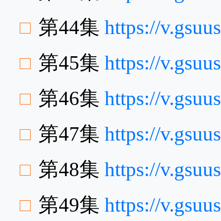
第44集
https://v.gsu
第45集
https://v.gsu
第46集
https://v.gsu
第47集
https://v.gs
第48集
https://v.gsu
第49集
https://v.gs