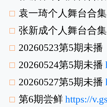
袁一琦个人舞台合集
张新成个人舞台合集
20260523第5期未播
20260524第5期未播
20260527第5期未播
第6期尝鲜
https://v