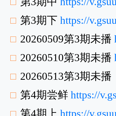
第3期中
https://v.g
第3期下
https://v.gs
20260509第3期未播
20260510第3期未播
20260513第3期未播
第4期尝鲜
https://v.
第4期上
https://v.gs