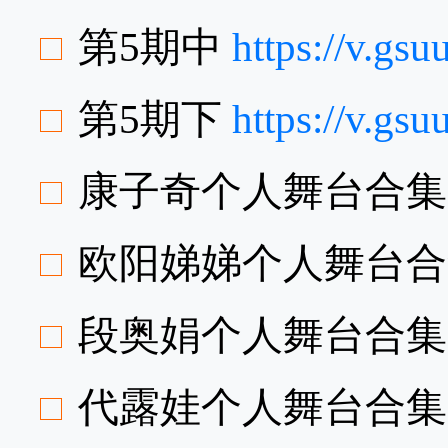
第5期中
https://v.g
第5期下
https://v.gs
康子奇个人舞台合集
欧阳娣娣个人舞台合
段奥娟个人舞台合集
代露娃个人舞台合集