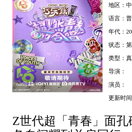
地区：中
语言：普
年代：20
状态：第
类型：真
导演：
演员：
更新时间：2
Z世代超「青春」面孔