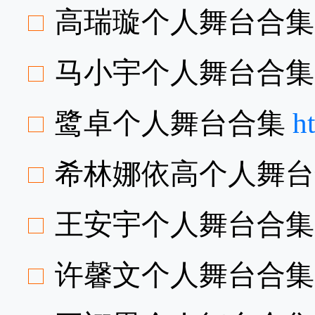
高瑞璇个人舞台合集
马小宇个人舞台合集
鹭卓个人舞台合集
h
希林娜依高个人舞台
王安宇个人舞台合集
许馨文个人舞台合集