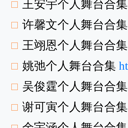
王安宇个人舞台合集
许馨文个人舞台合集
王翊恩个人舞台合集
姚弛个人舞台合集
h
吴俊霆个人舞台合集
谢可寅个人舞台合集
余宇涵个人舞台合集