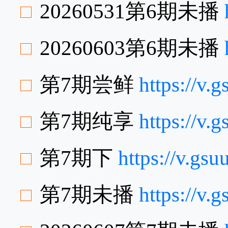
20260531第6期未播
20260603第6期未播
第7期尝鲜
https://v
第7期纯享
https://v.
第7期下
https://v.g
第7期未播
https://v