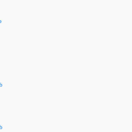
b
b
b