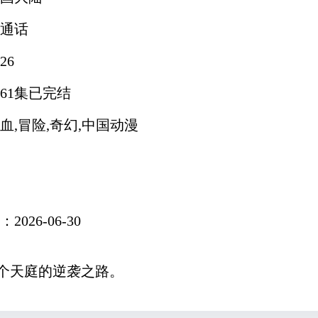
通话
26
61集已完结
血,冒险,奇幻,中国动漫
026-06-30
个天庭的逆袭之路。