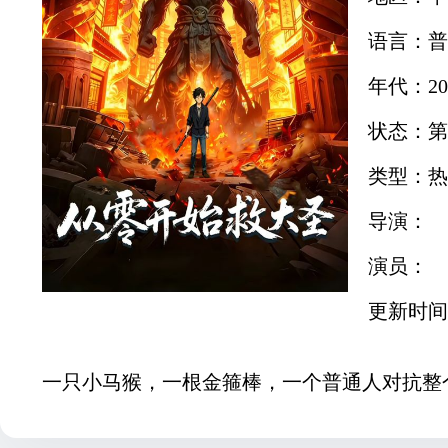
语言：普
年代：20
状态：第
类型：热
导演：
演员：
更新时间：2
一只小马猴，一根金箍棒，一个普通人对抗整