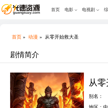
首页
电影
电视剧
首页
»
动漫
»
从零开始救大圣
剧情简介
从零
别名：
地区：中