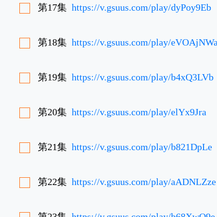
第17集
https://v.gsuus.com/play/dyPoy9Eb
第18集
https://v.gsuus.com/play/eVOAjNW
第19集
https://v.gsuus.com/play/b4xQ3LVb
第20集
https://v.gsuus.com/play/elYx9Jra
第21集
https://v.gsuus.com/play/b821DpLe
第22集
https://v.gsuus.com/play/aADNLZze
第23集
https://v.gsuus.com/play/b68XwQ9e