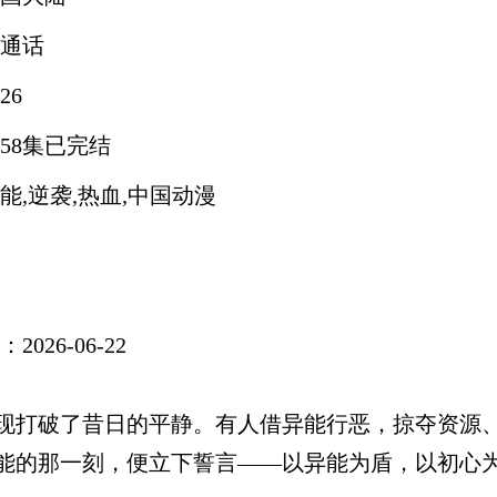
通话
26
58集已完结
能,逆袭,热血,中国动漫
026-06-22
现打破了昔日的平静。有人借异能行恶，掠夺资源
能的那一刻，便立下誓言——以异能为盾，以初心