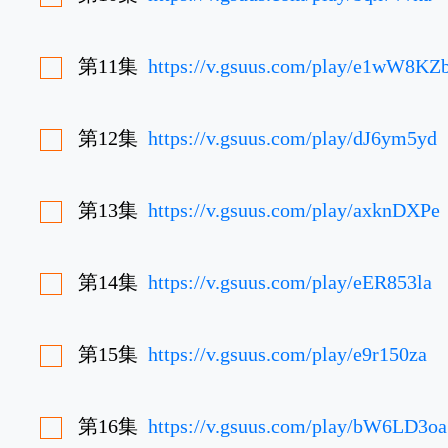
第11集
https://v.gsuus.com/play/e1wW8KZ
第12集
https://v.gsuus.com/play/dJ6ym5yd
第13集
https://v.gsuus.com/play/axknDXPe
第14集
https://v.gsuus.com/play/eER853la
第15集
https://v.gsuus.com/play/e9r150za
第16集
https://v.gsuus.com/play/bW6LD3oa