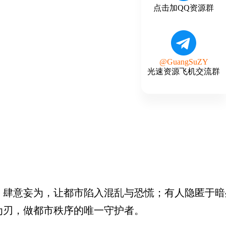
点击加QQ资源群
@GuangSuZY
光速资源飞机交流群
、肆意妄为，让都市陷入混乱与恐慌；有人隐匿于暗
为刃，做都市秩序的唯一守护者。