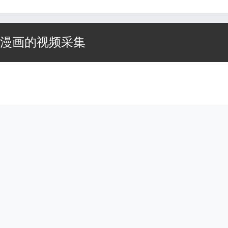
漫画的视频采集