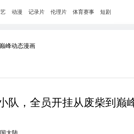
综艺
动漫
记录片
伦理片
体育赛事
短剧
巅峰动态漫画
小队，全员开挂从废柴到巅
国大陆