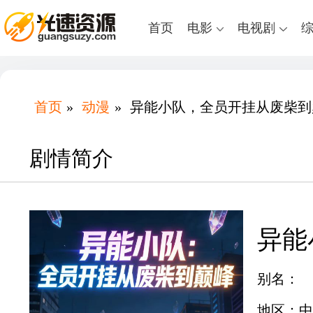
首页
电影
电视剧
首页
»
动漫
»
异能小队，全员开挂从废柴到
剧情简介
异能
别名：
地区：中