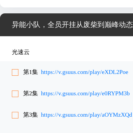
异能小队，全员开挂从废柴到巅峰动态
光速云
第1集
https://v.gsuus.com/play/eXDL2Poe
第2集
https://v.gsuus.com/play/e0RYPM3b
第3集
https://v.gsuus.com/play/aOYMzXQd