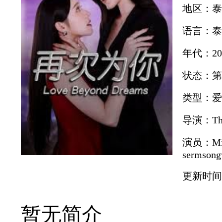
地区：泰
语言：泰
年代：20
状态：第
类型：爱
导演：Thanp
演员：Mieph
sermsongw
更新时间：2
暂无简介