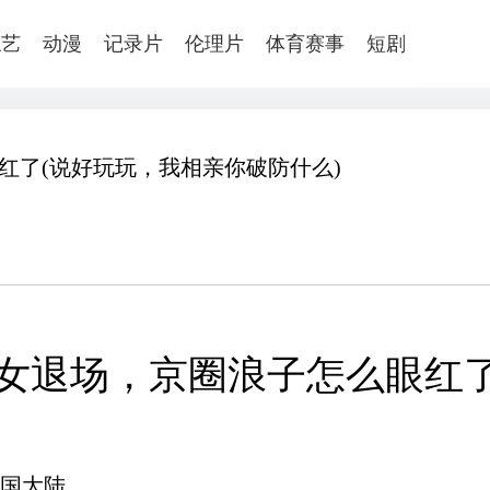
综艺
动漫
记录片
伦理片
体育赛事
短剧
红了(说好玩玩，我相亲你破防什么)
女退场，京圈浪子怎么眼红了
国大陆