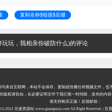
接
复制名称$链接$后缀
好玩玩，我相亲你破防什么)的评论
容均来自互联网，本站不会保存、复制或传播任何视频文件，也
的版权请告知，在必要证明文件下我们第一时间除，发布的内容
请支持购买正版！反馈邮箱：
2012-2022 光速资源站 www.guangsuzy.com All Right Reserved. |
百