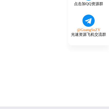
点击加QQ资源群
@GuangSuZY
光速资源飞机交流群