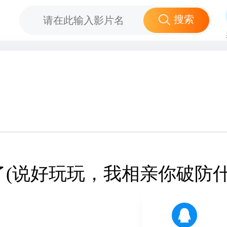
搜索
(说好玩玩，我相亲你破防什