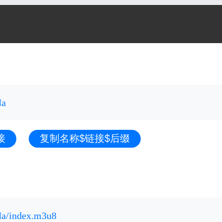
Na
接
复制名称$链接$后缀
Na/index.m3u8