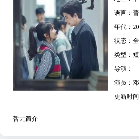
语言：普
年代：20
状态：全
类型：短
导演：
演员：邓
更新时间：2
暂无简介