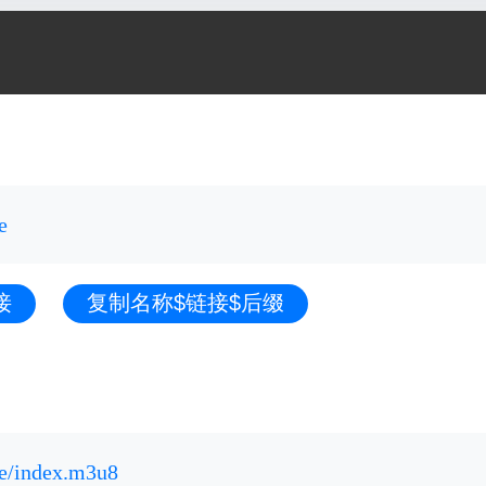
e
接
复制名称$链接$后缀
Ae/index.m3u8