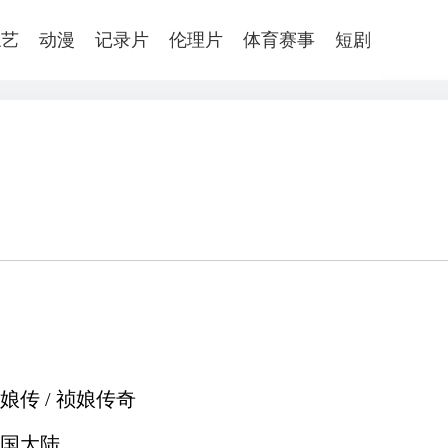
综艺
动漫
记录片
伦理片
体育赛事
短剧
娘传 / 祯娘传奇
国大陆