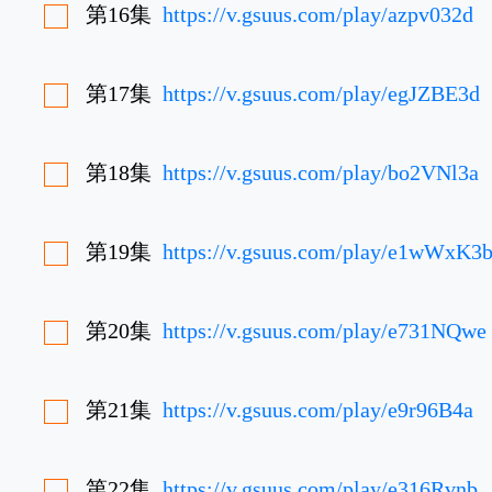
第16集
https://v.gsuus.com/play/azpv032d
第17集
https://v.gsuus.com/play/egJZBE3d
第18集
https://v.gsuus.com/play/bo2VNl3a
第19集
https://v.gsuus.com/play/e1wWxK3
第20集
https://v.gsuus.com/play/e731NQwe
第21集
https://v.gsuus.com/play/e9r96B4a
第22集
https://v.gsuus.com/play/e316Rvnb