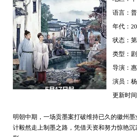
语言：普
年代：20
状态：第
类型：剧
导演：惠
演员：杨
更新时间：2
明朝中期，一场贡墨案打破维持已久的徽州墨
计毅然走上制墨之路，凭借天资和努力惊艳沉