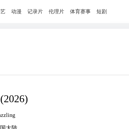
综艺
动漫
记录片
伦理片
体育赛事
短剧
2026)
zling
国大陆