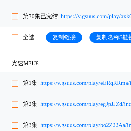
第30集已完结
https://v.gsuus.com/play/ax
全选
复制链接
复制名称$链
光速M3U8
第1集
https://v.gsuus.com/play/eERqRRma
第2集
https://v.gsuus.com/play/egJpJJZd/i
第3集
https://v.gsuus.com/play/bo2Z22Aa/