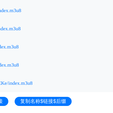
index.m3u8
index.m3u8
ndex.m3u8
ndex.m3u8
zEKe/index.m3u8
接
复制名称$链接$后缀