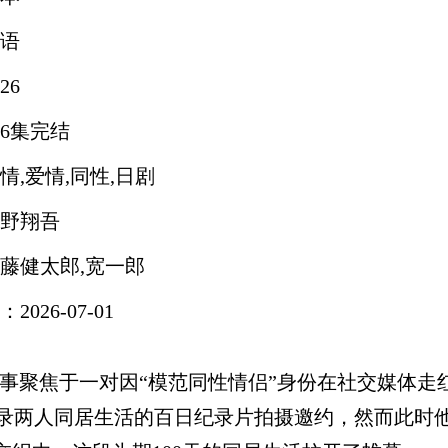
语
26
6集完结
情,爱情,同性,日剧
野翔吾
藤健太郎,宽一郎
026-07-01
聚焦于一对因“模范同性情侣”身份在社交媒体走红
两人同居生活的百日纪录片拍摄邀约，然而此时他