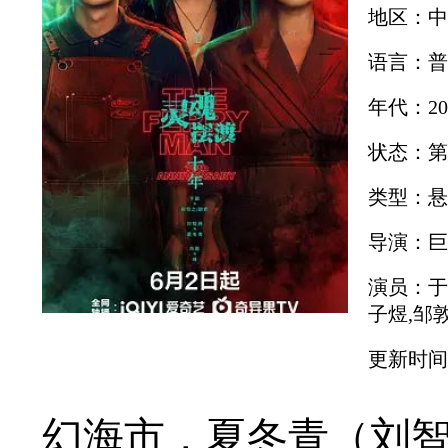
地区：中
语言：普
年代：20
状态：第
类型：悬
导演：巨
演员：于
子煜,邹
更新时间：2
幻海市，夏冬青（刘智