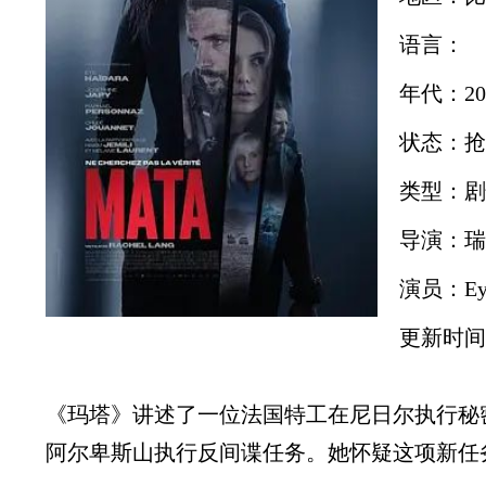
语言：
年代：20
状态：抢
类型：剧
导演：瑞秋·
演员：Ey
更新时间：2
《玛塔》讲述了一位法国特工在尼日尔执行秘
阿尔卑斯山执行反间谍任务。她怀疑这项新任