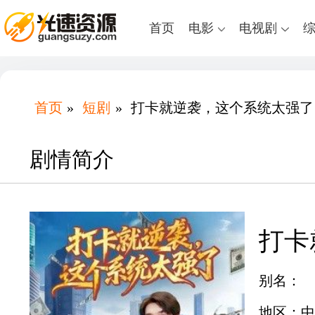
首页
电影
电视剧
首页
»
短剧
»
打卡就逆袭，这个系统太强了
剧情简介
打卡
别名：
地区：中