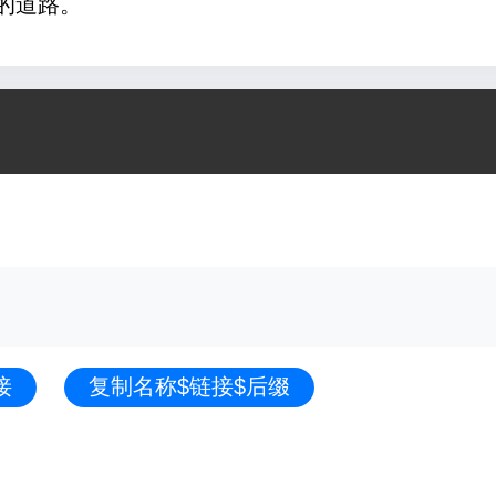
的道路。
接
复制名称$链接$后缀