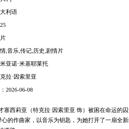
大利语
25
片
情,音乐,传记,历史,剧情片
米亚诺·米基耶莱托
克拉·因索里亚
026-06-08
才塞西莉亚（特克拉·因索里亚 饰）被困在命运的
满野心的作曲家，以音乐为钥匙，为她打开了一扇全