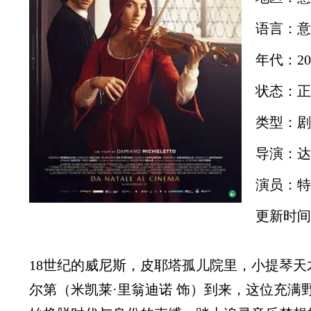
语言：意
年代：20
状态：正
类型：剧
导演：达
演员：特
更新时间：2
18世纪的威尼斯，皮耶塔孤儿院里，小提琴天
尔第（米凯莱·里翁迪诺 饰）到来，这位充