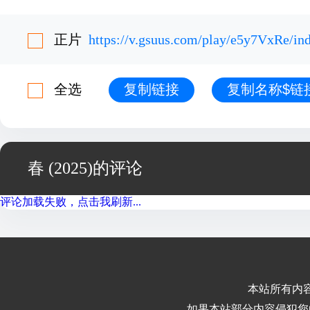
正片
https://v.gsuus.com/play/e5y7VxRe/i
全选
复制链接
复制名称$链
春 (2025)的评论
评论加载失败，点击我刷新...
本站所有内
如果本站部分内容侵犯您