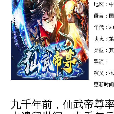
地区：中
语言：国
年代：20
状态：第
类型：其
导演：
演员：枫
更新时间：2
九千年前，仙武帝尊