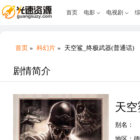
首页
电影
电视剧
首页
»
科幻片
»
天空鲨_终极武器(普通话)
剧情简介
天空
别名：
地区：德