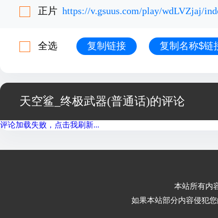
正片
https://v.gsuus.com/play/wdLVZjaj/in
全选
复制链接
复制名称$链
天空鲨_终极武器(普通话)的评论
评论加载失败，点击我刷新...
本站所有内
如果本站部分内容侵犯您