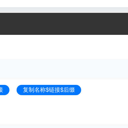
接
复制名称$链接$后缀